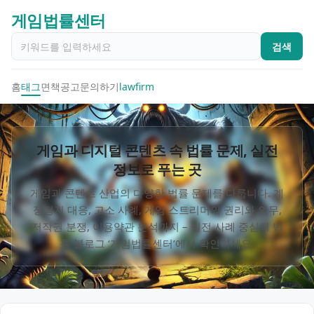
게임법률센터
검색
홈
태그
면책공고
문의하기
lawfirm
게임과 디지털 콘텐츠 속 법률 문제, 실전
정보로 푸는 곳
게임과 콘텐츠 산업의 다양한 법률 문제를 다룹니다. 계
정정지 대응, 고소 사례, 게임 스트리머의 권리와 의무,
저작권 분쟁, 이용약관 분석까지 – 실전 사례 중심의 법