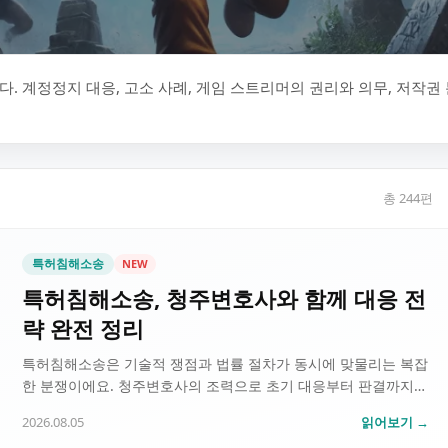
. 계정정지 대응, 고소 사례, 게임 스트리머의 권리와 의무, 저작권 
총
244
편
특허침해소송
NEW
특허침해소송, 청주변호사와 함께 대응 전
략 완전 정리
특허침해소송은 기술적 쟁점과 법률 절차가 동시에 맞물리는 복잡
한 분쟁이에요. 청주변호사의 조력으로 초기 대응부터 판결까지
어떻게 준비해야 하는지, 실제 흐름을 중심으로 자세히 안내해드
2026.08.05
읽어보기 →
릴게요. 목차 특허침해소송이란 무…