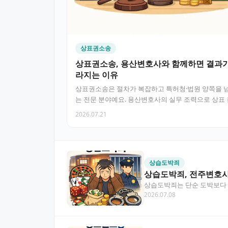
상표권소송
상표권소송, 용산변호사와 함께하면 결과가
라지는 이유
상표권소송은 절차가 복잡하고 특허청·법원 양쪽을 
는 전문 분야예요. 용산변호사의 실무 조력으로 상표
대응부터 등록 무효…
2026.07.21
상습도박죄
상습도박죄, 전주변호사
상습도박죄는 단순 도박보다 
2026.07.08
추는 전략과 실제 사건 대응