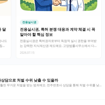
전용실시권
 달
전용실시권, 특허 분쟁 대응과 계약 체결 시 꼭
알아야 할 핵심 정보
넘나드
전용실시권은 특허권자로부터 독점적 실시 권한을 부여받
 침해
는 강력한 지식재산권 제도예요. 고양법률사무소에서 다루
는 특허 분쟁 사례를 바…
2026.07.15
상담으로 처벌 수위 낮출 수 있을까
훨씬 무거운 처벌을 받는 범죄예요. 전주변호사 상담을 통해 처벌 수위를 낮
 흐름을 구체적으로 살펴봤어요. 목차 상습도박죄란 무…