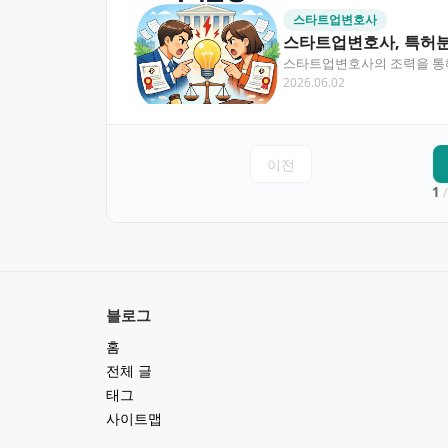
스타트업변호사
스타트업변호사, 특허분
스타트업변호사의 조력을 통해
2026.06.02
지식재산권 을 어떻게 관리해
이전
1
/
블로그
홈
전체 글
태그
사이트맵