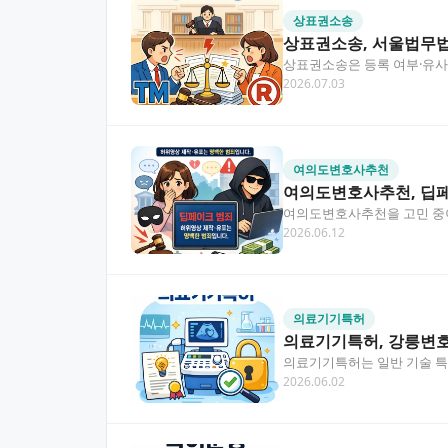
상표권소송
상표권소송, 서울법무법
상표권소송은 등록 여부·유사
2026.07.03
니다. 서울법무법인과 함께 
여의도변호사추천
여의도변호사추천, 딥페
여의도변호사추천을 고민 중이
2026.06.12
해요. 이 글에서 피해자가 꼭
의료기기특허
의료기기특허, 강릉변호
의료기기특허는 일반 기술 특
2026.06.02
법률상담을 받으면 출원 전략