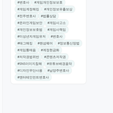
#
변호사
#
게임개인정보보호
#
게임계정해킹
#
개인정보유출보상
#
전주변호사
#
법률상담
#
온라인게임보안
#
게임사고소
#
개인정보보호법
#
게임사책임
#
미성년자게임유저
#
변호사
#
태그해킹
#
랜섬웨어
#
정보통신망법
#
게임통매음
#
계정현금화
#
저작권법위반
#
콘텐츠저작권
#
SNS이미지침해
#
유튜브배경음악
#
디자인무단사용
#
남양주변호사
#
엔터테인먼트변호사