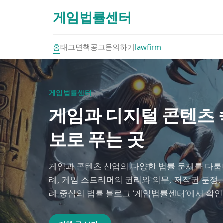
게임법률센터
홈
태그
면책공고
문의하기
lawfirm
게임법률센터
게임과 디지털 콘텐츠 속
보로 푸는 곳
게임과 콘텐츠 산업의 다양한 법률 문제를 다룹니
례, 게임 스트리머의 권리와 의무, 저작권 분쟁,
례 중심의 법률 블로그 ‘게임법률센터’에서 확