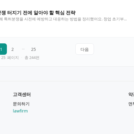
쟁 터지기 전에 알아야 할 핵심 전략
 특허분쟁을 사전에 예방하고 대응하는 방법을 정리했어요. 창업 초기부터
야 하는지, 실제 분쟁이 발생했을 때 어떤 절차가 진행…
1
2
···
25
다음
25
페이지
·
총
244
편
고객센터
약
문의하기
면
lawfirm