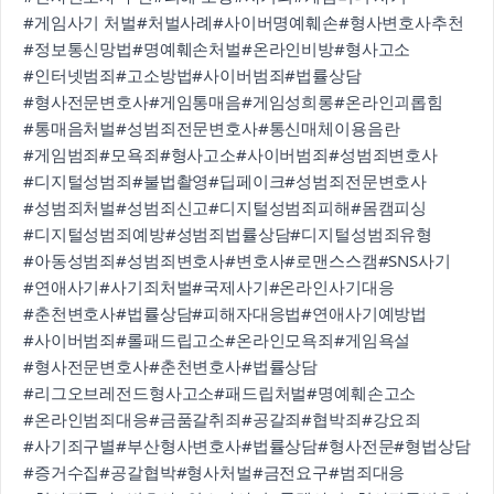
#게임사기 처벌
#처벌사례
#사이버명예훼손
#형사변호사추천
#정보통신망법
#명예훼손처벌
#온라인비방
#형사고소
#인터넷범죄
#고소방법
#사이버범죄
#법률상담
#형사전문변호사
#게임통매음
#게임성희롱
#온라인괴롭힘
#통매음처벌
#성범죄전문변호사
#통신매체이용음란
#게임범죄
#모욕죄
#형사고소
#사이버범죄
#성범죄변호사
#디지털성범죄
#불법촬영
#딥페이크
#성범죄전문변호사
#성범죄처벌
#성범죄신고
#디지털성범죄피해
#몸캠피싱
#디지털성범죄예방
#성범죄법률상담
#디지털성범죄유형
#아동성범죄
#성범죄변호사
#변호사
#로맨스스캠
#SNS사기
#연애사기
#사기죄처벌
#국제사기
#온라인사기대응
#춘천변호사
#법률상담
#피해자대응법
#연애사기예방법
#사이버범죄
#롤패드립고소
#온라인모욕죄
#게임욕설
#형사전문변호사
#춘천변호사
#법률상담
#리그오브레전드형사고소
#패드립처벌
#명예훼손고소
#온라인범죄대응
#금품갈취죄
#공갈죄
#협박죄
#강요죄
#사기죄구별
#부산형사변호사
#법률상담
#형사전문
#형법상담
#증거수집
#공갈협박
#형사처벌
#금전요구
#범죄대응