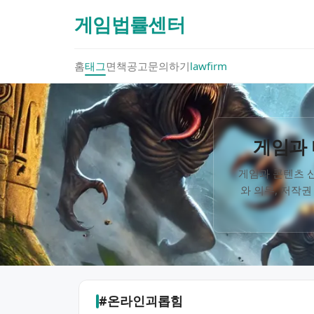
게임법률센터
홈
태그
면책공고
문의하기
lawfirm
게임과 
게임과 콘텐츠 산
와 의무, 저작권
#온라인괴롭힘