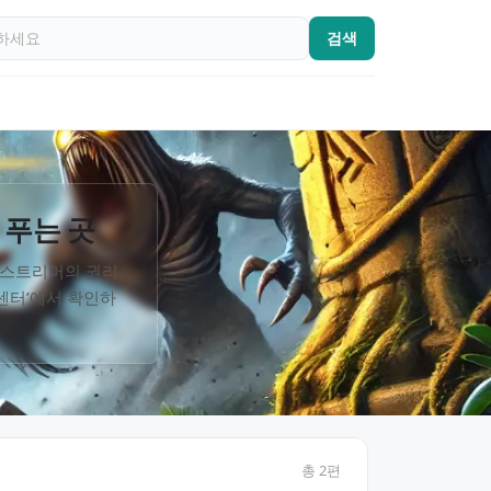
검색
 푸는 곳
임 스트리머의 권리
률센터’에서 확인하
총
2
편