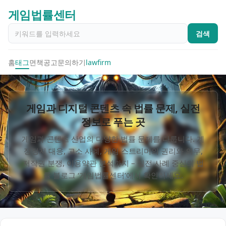
게임법률센터
검색
홈
태그
면책공고
문의하기
lawfirm
게임과 디지털 콘텐츠 속 법률 문제, 실전
정보로 푸는 곳
게임과 콘텐츠 산업의 다양한 법률 문제를 다룹니다. 계
정정지 대응, 고소 사례, 게임 스트리머의 권리와 의무,
저작권 분쟁, 이용약관 분석까지 – 실전 사례 중심의 법