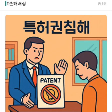
#손해배상
총
3
편