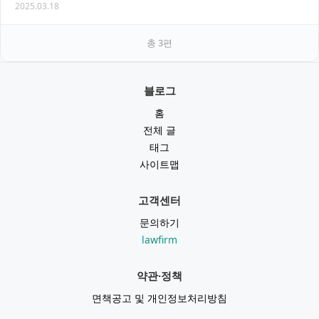
2025.03.18
이 커지고 있으며, 게임과 SNS, 온라인…
총
3
편
블로그
홈
전체 글
태그
사이트맵
고객센터
문의하기
lawfirm
약관·정책
면책공고 및 개인정보처리방침