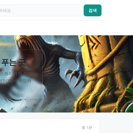
검색
 푸는 곳
임 스트리머의 권리
률센터’에서 확인하
총
1
편