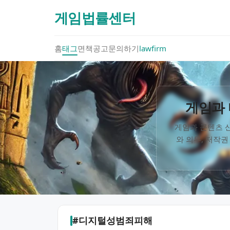
게임법률센터
홈
태그
면책공고
문의하기
lawfirm
게임과 
게임과 콘텐츠 산
와 의무, 저작권
#디지털성범죄피해