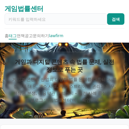
게임법률센터
검색
홈
태그
면책공고
문의하기
lawfirm
게임과 디지털 콘텐츠 속 법률 문제, 실전
정보로 푸는 곳
게임과 콘텐츠 산업의 다양한 법률 문제를 다룹니다. 계
정정지 대응, 고소 사례, 게임 스트리머의 권리와 의무,
저작권 분쟁, 이용약관 분석까지 – 실전 사례 중심의 법