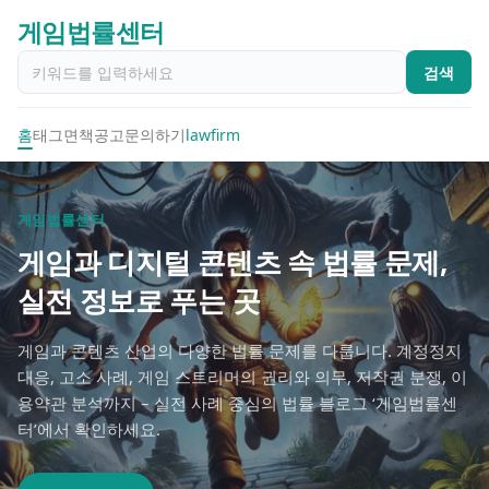
게임법률센터
검색
홈
태그
면책공고
문의하기
lawfirm
게임법률센터
게임과 디지털 콘텐츠 속 법률 문제,
실전 정보로 푸는 곳
게임과 콘텐츠 산업의 다양한 법률 문제를 다룹니다. 계정정지
대응, 고소 사례, 게임 스트리머의 권리와 의무, 저작권 분쟁, 이
용약관 분석까지 – 실전 사례 중심의 법률 블로그 ‘게임법률센
터’에서 확인하세요.