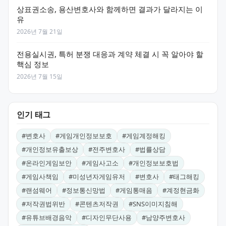
상표권소송, 용산변호사와 함께하면 결과가 달라지는 이
유
2026년 7월 21일
전용실시권, 특허 분쟁 대응과 계약 체결 시 꼭 알아야 할
핵심 정보
2026년 7월 15일
인기 태그
#
변호사
#
게임개인정보보호
#
게임계정해킹
#
개인정보유출보상
#
전주변호사
#
법률상담
#
온라인게임보안
#
게임사고소
#
개인정보보호법
#
게임사책임
#
미성년자게임유저
#
변호사
#
태그해킹
#
랜섬웨어
#
정보통신망법
#
게임통매음
#
계정현금화
#
저작권법위반
#
콘텐츠저작권
#
SNS이미지침해
#
유튜브배경음악
#
디자인무단사용
#
남양주변호사