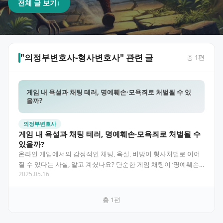
전체 글 보기
↓
"의정부변호사-형사변호사" 관련 글
총
1
편
게임 내 욕설과 채팅 테러, 명예훼손·모욕죄로 처벌될 수 있
을까?
의정부변호사
게임 내 욕설과 채팅 테러, 명예훼손·모욕죄로 처벌될 수
있을까?
온라인 게임에서의 감정적인 채팅, 욕설, 비방이 형사처벌로 이어
질 수 있다는 사실, 알고 계셨나요? 단순한 게임 채팅이 ‘명예훼손
2025.05.16
죄’, ‘모욕죄’로 고소되어 처벌받는 사례가 늘고…
총
1
편