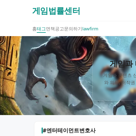
게임법률센터
홈
태그
면책공고
문의하기
lawfirm
게임과 
게임과 콘텐츠 산
와 의무, 저작권
#엔터테이먼트변호사