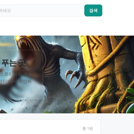
검색
 푸는 곳
임 스트리머의 권리
률센터’에서 확인하
총
1
편