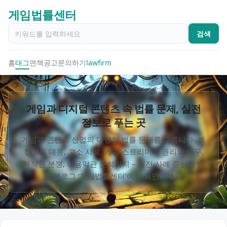
게임법률센터
검색
홈
태그
면책공고
문의하기
lawfirm
게임과 디지털 콘텐츠 속 법률 문제, 실전
정보로 푸는 곳
게임과 콘텐츠 산업의 다양한 법률 문제를 다룹니다. 계
정정지 대응, 고소 사례, 게임 스트리머의 권리와 의무,
저작권 분쟁, 이용약관 분석까지 – 실전 사례 중심의 법