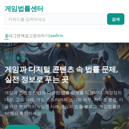
게임법률센터
검색
홈
태그
면책공고
문의하기
lawfirm
게임법률센터
게임과 디지털 콘텐츠 속 법률 문제,
실전 정보로 푸는 곳
게임과 콘텐츠 산업의 다양한 법률 문제를 다룹니다. 계정정지
대응, 고소 사례, 게임 스트리머의 권리와 의무, 저작권 분쟁, 이
용약관 분석까지 – 실전 사례 중심의 법률 블로그 ‘게임법률센
터’에서 확인하세요.