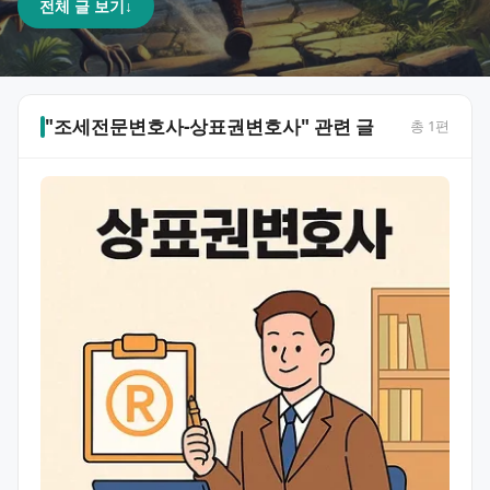
전체 글 보기
↓
"조세전문변호사-상표권변호사" 관련 글
총
1
편