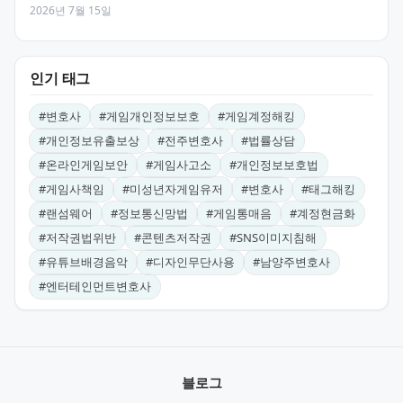
2026년 7월 15일
인기 태그
#
변호사
#
게임개인정보보호
#
게임계정해킹
#
개인정보유출보상
#
전주변호사
#
법률상담
#
온라인게임보안
#
게임사고소
#
개인정보보호법
#
게임사책임
#
미성년자게임유저
#
변호사
#
태그해킹
#
랜섬웨어
#
정보통신망법
#
게임통매음
#
계정현금화
#
저작권법위반
#
콘텐츠저작권
#
SNS이미지침해
#
유튜브배경음악
#
디자인무단사용
#
남양주변호사
#
엔터테인먼트변호사
블로그