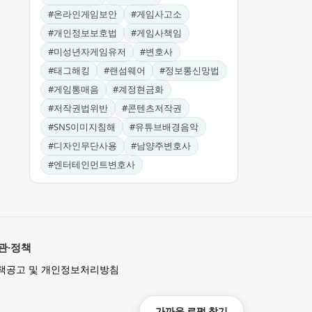
#
온라인게임보안
#
게임사고소
#
개인정보보호법
#
게임사책임
#
미성년자게임유저
#
변호사
#
태그해킹
#
랜섬웨어
#
정보통신망법
#
게임통매음
#
계정현금화
#
저작권법위반
#
콘텐츠저작권
#
SNS이미지침해
#
유튜브배경음악
#
디자인무단사용
#
남양주변호사
#
엔터테인먼트변호사
관·정책
책공고 및 개인정보처리방침
가까운 로펌 찾기