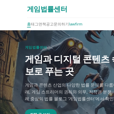
게임법률센터
홈
태그
면책공고
문의하기
lawfirm
게임법률센터
게임과 디지털 콘텐츠 속
보로 푸는 곳
게임과 콘텐츠 산업의 다양한 법률 문제를 다룹니
례, 게임 스트리머의 권리와 의무, 저작권 분쟁,
례 중심의 법률 블로그 ‘게임법률센터’에서 확