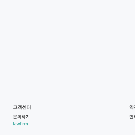
고객센터
약
문의하기
면
lawfirm