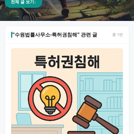
전체 글 보기
↓
"수원법률사무소-특허권침해" 관련 글
총
1
편