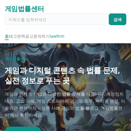
게임법률센터
검색
홈
태그
면책공고
문의하기
lawfirm
게임법률센터
게임과 디지털 콘텐츠 속 법률 문제,
실전 정보로 푸는 곳
게임과 콘텐츠 산업의 다양한 법률 문제를 다룹니다. 계정정지
대응, 고소 사례, 게임 스트리머의 권리와 의무, 저작권 분쟁, 이
용약관 분석까지 – 실전 사례 중심의 법률 블로그 ‘게임법률센
터’에서 확인하세요.