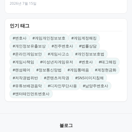
2026년 7월 15일
인기 태그
#
변호사
#
게임개인정보보호
#
게임계정해킹
#
개인정보유출보상
#
전주변호사
#
법률상담
#
온라인게임보안
#
게임사고소
#
개인정보보호법
#
게임사책임
#
미성년자게임유저
#
변호사
#
태그해킹
#
랜섬웨어
#
정보통신망법
#
게임통매음
#
계정현금화
#
저작권법위반
#
콘텐츠저작권
#
SNS이미지침해
#
유튜브배경음악
#
디자인무단사용
#
남양주변호사
#
엔터테인먼트변호사
블로그