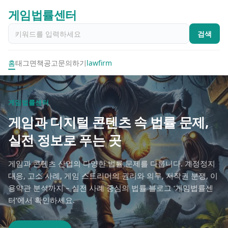
게임법률센터
검색
홈
태그
면책공고
문의하기
lawfirm
게임법률센터
게임과 디지털 콘텐츠 속 법률 문제,
실전 정보로 푸는 곳
게임과 콘텐츠 산업의 다양한 법률 문제를 다룹니다. 계정정지
대응, 고소 사례, 게임 스트리머의 권리와 의무, 저작권 분쟁, 이
용약관 분석까지 – 실전 사례 중심의 법률 블로그 ‘게임법률센
터’에서 확인하세요.