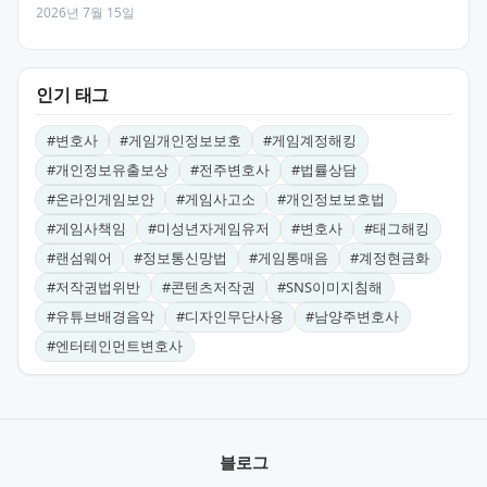
2026년 7월 15일
인기 태그
#
변호사
#
게임개인정보보호
#
게임계정해킹
#
개인정보유출보상
#
전주변호사
#
법률상담
#
온라인게임보안
#
게임사고소
#
개인정보보호법
#
게임사책임
#
미성년자게임유저
#
변호사
#
태그해킹
#
랜섬웨어
#
정보통신망법
#
게임통매음
#
계정현금화
#
저작권법위반
#
콘텐츠저작권
#
SNS이미지침해
#
유튜브배경음악
#
디자인무단사용
#
남양주변호사
#
엔터테인먼트변호사
블로그