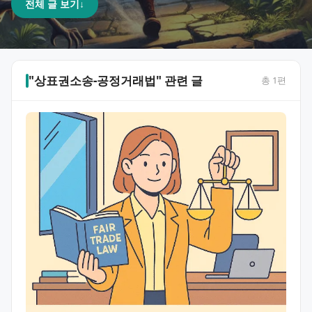
전체 글 보기
↓
"상표권소송-공정거래법" 관련 글
총
1
편