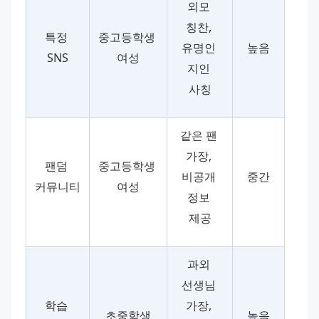
외모 
칭찬, 
특정 
중고등학생 
유명인 
높음
SNS
여성
지인 
사칭
같은 팬 
가장, 
팬덤 
중고등학생 
비공개 
중간
커뮤니티
여성
정보 
제공
과외 
선생님 
학습 
가장, 
초중학생
높음