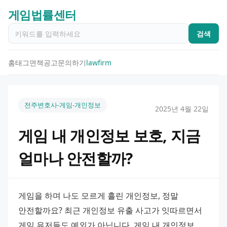
게임법률센터
검색
홈
태그
면책공고
문의하기
lawfirm
전주변호사-게임-개인정보
2025년 4월 22일
게임 내 개인정보 보호, 지금
얼마나 안전할까?
게임을 하며 나도 모르게 흘린 개인정보, 정말 
안전할까요? 최근 개인정보 유출 사고가 잇따르면서 
게임 유저들도 예외가 아닙니다. 게임 내 개인정보 