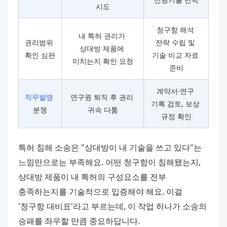
시도
청구항 해석 
내 특허 권리가 
권리범위 
전략 수립 및 
상대방 제품에 
확인 심판
기술 비교 자료 
미치는지 확인 요청
준비
계약서·연구 
직무발명
연구원 퇴직 후 권리 
기록 검토, 보상 
분쟁
귀속 다툼
규정 확인
특허 침해 소송은 "상대방이 내 기술을 쓰고 있다"는 
느낌만으로는 부족해요. 어떤 청구항이 침해됐는지, 
상대방 제품이 내 특허의 구성요소를 전부 
충족하는지를 기술적으로 입증해야 해요. 이걸 
'청구항 대비표'라고 부르는데, 이 작업 하나가 소송의 
승패를 좌우할 만큼 중요하답니다.