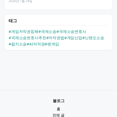
2026년 7월 24일
태그
#게임저작권침해
#국제소송
#국제소송변호사
#국제소송변호사추천
#저작권법
#게임산업
#닌텐도소송
#펍지소송
#AI저작권
#팬게임
블로그
홈
전체 글