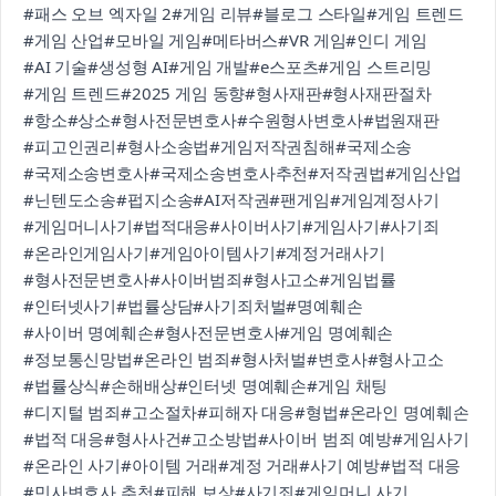
#패스 오브 엑자일 2
#게임 리뷰
#블로그 스타일
#게임 트렌드
#게임 산업
#모바일 게임
#메타버스
#VR 게임
#인디 게임
#AI 기술
#생성형 AI
#게임 개발
#e스포츠
#게임 스트리밍
#게임 트렌드
#2025 게임 동향
#형사재판
#형사재판절차
#항소
#상소
#형사전문변호사
#수원형사변호사
#법원재판
#피고인권리
#형사소송법
#게임저작권침해
#국제소송
#국제소송변호사
#국제소송변호사추천
#저작권법
#게임산업
#닌텐도소송
#펍지소송
#AI저작권
#팬게임
#게임계정사기
#게임머니사기
#법적대응
#사이버사기
#게임사기
#사기죄
#온라인게임사기
#게임아이템사기
#계정거래사기
#형사전문변호사
#사이버범죄
#형사고소
#게임법률
#인터넷사기
#법률상담
#사기죄처벌
#명예훼손
#사이버 명예훼손
#형사전문변호사
#게임 명예훼손
#정보통신망법
#온라인 범죄
#형사처벌
#변호사
#형사고소
#법률상식
#손해배상
#인터넷 명예훼손
#게임 채팅
#디지털 범죄
#고소절차
#피해자 대응
#형법
#온라인 명예훼손
#법적 대응
#형사사건
#고소방법
#사이버 범죄 예방
#게임사기
#온라인 사기
#아이템 거래
#계정 거래
#사기 예방
#법적 대응
#민사변호사 추천
#피해 보상
#사기죄
#게임머니 사기