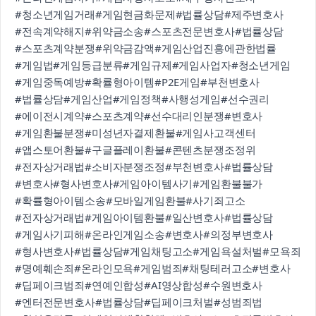
#청소년게임거래
#게임현금화문제
#법률상담
#제주변호사
#전속계약해지
#위약금소송
#스포츠전문변호사
#법률상담
#스포츠계약분쟁
#위약금감액
#게임산업진흥에관한법률
#게임법
#게임등급분류
#게임규제
#게임사업자
#청소년게임
#게임중독예방
#확률형아이템
#P2E게임
#부천변호사
#법률상담
#게임산업
#게임정책
#사행성게임
#선수권리
#에이전시계약
#스포츠계약
#선수대리인분쟁
#변호사
#게임환불분쟁
#미성년자결제환불
#게임사고객센터
#앱스토어환불
#구글플레이환불
#콘텐츠분쟁조정위
#전자상거래법
#소비자분쟁조정
#부천변호사
#법률상담
#변호사
#형사변호사
#게임아이템사기
#게임환불불가
#확률형아이템소송
#모바일게임환불
#사기죄고소
#전자상거래법
#게임아이템환불
#일산변호사
#법률상담
#게임사기피해
#온라인게임소송
#변호사
#의정부변호사
#형사변호사
#법률상담
#게임채팅고소
#게임욕설처벌
#모욕죄
#명예훼손죄
#온라인모욕
#게임범죄
#채팅테러고소
#변호사
#딥페이크범죄
#연예인합성
#AI영상합성
#수원변호사
#엔터전문변호사
#법률상담
#딥페이크처벌
#성범죄법