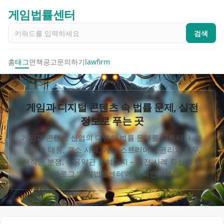
게임법률센터
검색
홈
태그
면책공고
문의하기
lawfirm
게임과 디지털 콘텐츠 속 법률 문제, 실전
정보로 푸는 곳
게임과 콘텐츠 산업의 다양한 법률 문제를 다룹니다. 계
정정지 대응, 고소 사례, 게임 스트리머의 권리와 의무,
저작권 분쟁, 이용약관 분석까지 – 실전 사례 중심의 법