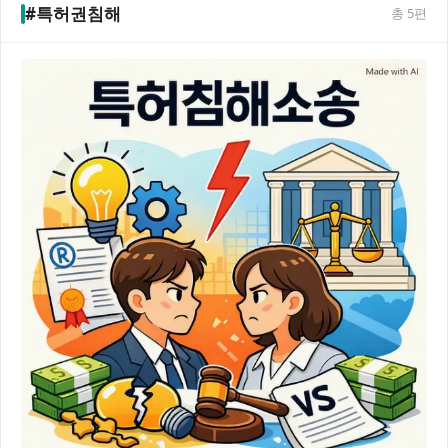
#특허권침해
총
5
편