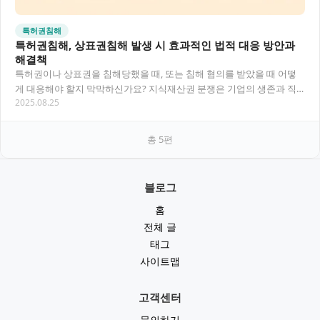
특허권침해
특허권침해, 상표권침해 발생 시 효과적인 법적 대응 방안과
해결책
특허권이나 상표권을 침해당했을 때, 또는 침해 혐의를 받았을 때 어떻
게 대응해야 할지 막막하신가요? 지식재산권 분쟁은 기업의 생존과 직
2025.08.25
결되는 중요한 문제이면서도 복잡한 법적 개념과…
총
5
편
블로그
홈
전체 글
태그
사이트맵
고객센터
문의하기