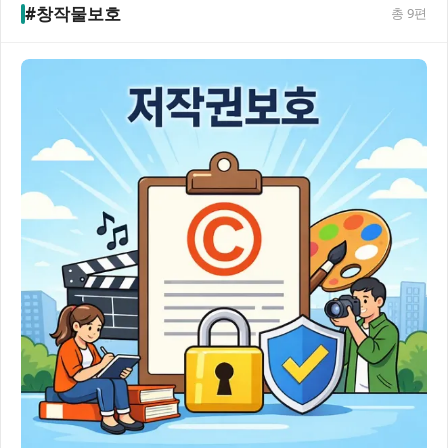
#창작물보호
총
9
편