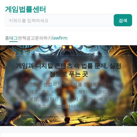
게임법률센터
검색
홈
태그
면책공고
문의하기
lawfirm
게임과 디지털 콘텐츠 속 법률 문제, 실전
정보로 푸는 곳
게임과 콘텐츠 산업의 다양한 법률 문제를 다룹니다. 계
정정지 대응, 고소 사례, 게임 스트리머의 권리와 의무,
저작권 분쟁, 이용약관 분석까지 – 실전 사례 중심의 법