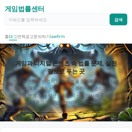
게임법률센터
검색
홈
태그
면책공고
문의하기
lawfirm
게임과 디지털 콘텐츠 속 법률 문제, 실전
정보로 푸는 곳
게임과 콘텐츠 산업의 다양한 법률 문제를 다룹니다. 계
정정지 대응, 고소 사례, 게임 스트리머의 권리와 의무,
저작권 분쟁, 이용약관 분석까지 – 실전 사례 중심의 법