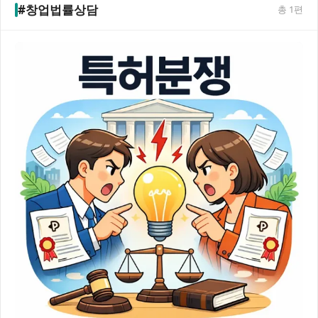
#창업법률상담
총
1
편