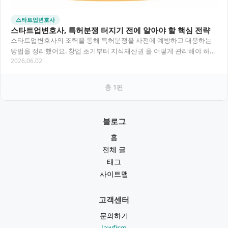
스타트업변호사
스타트업변호사, 특허분쟁 터지기 전에 알아야 할 핵심 전략
스타트업변호사의 조력을 통해 특허분쟁을 사전에 예방하고 대응하는
방법을 정리했어요. 창업 초기부터 지식재산권 을 어떻게 관리해야 하는
2026.06.02
지, 실제 분쟁이 발생했을 때 어떤 절차가 진행…
총
1
편
블로그
홈
전체 글
태그
사이트맵
고객센터
문의하기
lawfirm