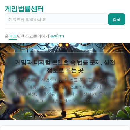
게임법률센터
검색
홈
태그
면책공고
문의하기
lawfirm
게임과 디지털 콘텐츠 속 법률 문제, 실전
정보로 푸는 곳
게임과 콘텐츠 산업의 다양한 법률 문제를 다룹니다. 계
정정지 대응, 고소 사례, 게임 스트리머의 권리와 의무,
저작권 분쟁, 이용약관 분석까지 – 실전 사례 중심의 법