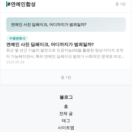
#연예인합성
총
1
편
연예인 사진 딥페이크, 어디까지가 범죄일까?
수원변호사
연예인 사진 딥페이크, 어디까지가 범죄일까?
최근 몇 년간 기술의 발전으로 인공지능(AI)을 활용한 영상·이미지 조작
이 가능해지면서, 특히 연예인 딥페이크 범죄가 사회적인 문제로 떠오르
2025.05.26
고 있습니다. 실존 인물의 얼굴을 합성해…
총
1
편
블로그
홈
전체 글
태그
사이트맵