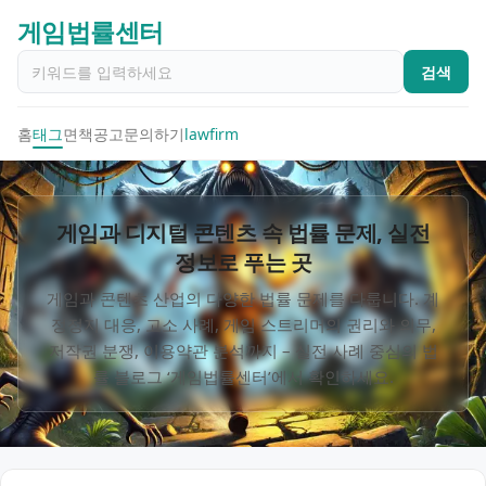
게임법률센터
검색
홈
태그
면책공고
문의하기
lawfirm
게임과 디지털 콘텐츠 속 법률 문제, 실전
정보로 푸는 곳
게임과 콘텐츠 산업의 다양한 법률 문제를 다룹니다. 계
정정지 대응, 고소 사례, 게임 스트리머의 권리와 의무,
저작권 분쟁, 이용약관 분석까지 – 실전 사례 중심의 법