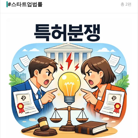
#스타트업법률
총
2
편