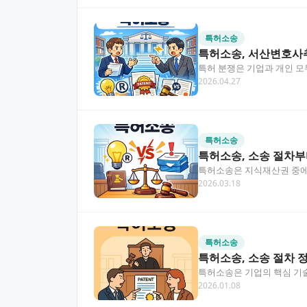
특허소송
특허소송, 서산변호사
특허 분쟁은 기업과 개인 모
2026.04.27
을 높이는 첫걸음입니다…
특허소송
특허소송, 소송 절차부
특허소송은 지식재산권 중에서
2026.03.18
지, 그리고 어떻게 효과적…
특허소송
특허소송, 소송 절차 
특허소송은 기업의 핵심 기술
2026.01.08
글에서는 특허소송의 전…