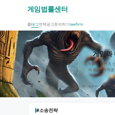
게임법률센터
홈
태그
면책공고
문의하기
lawfirm
게임과 
게임과 콘텐츠 산
와 의무, 저작권
#소송전략