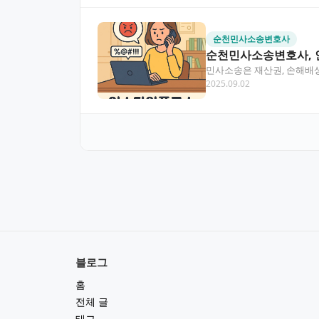
순천민사소송변호사
순천민사소송변호사, 
민사소송은 재산권, 손해배상
2025.09.02
소송도 증가하고 있…
블로그
홈
전체 글
태그