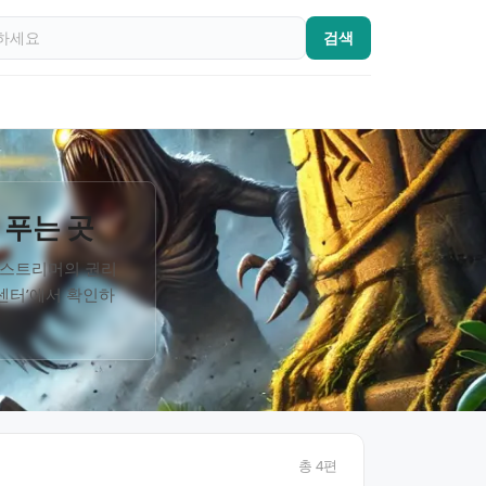
검색
 푸는 곳
임 스트리머의 권리
률센터’에서 확인하
총
4
편