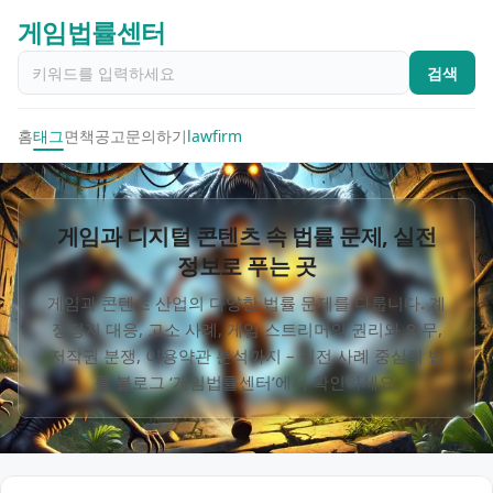
게임법률센터
검색
홈
태그
면책공고
문의하기
lawfirm
게임과 디지털 콘텐츠 속 법률 문제, 실전
정보로 푸는 곳
게임과 콘텐츠 산업의 다양한 법률 문제를 다룹니다. 계
정정지 대응, 고소 사례, 게임 스트리머의 권리와 의무,
저작권 분쟁, 이용약관 분석까지 – 실전 사례 중심의 법