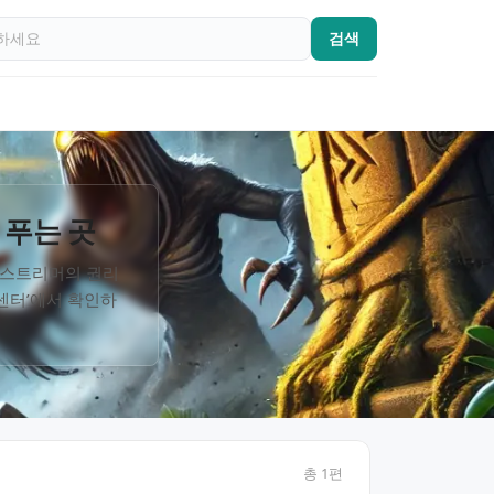
검색
 푸는 곳
임 스트리머의 권리
률센터’에서 확인하
총
1
편