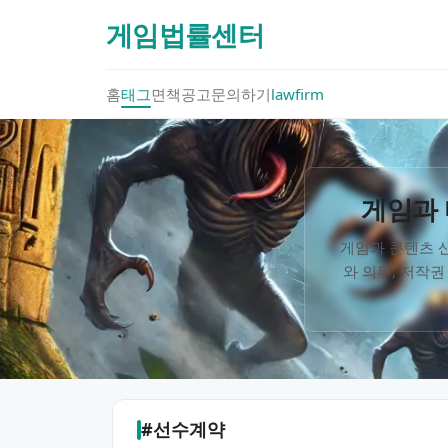
게임법률센터
홈
태그
면책공고
문의하기
lawfirm
게임과 
게임과 콘텐츠 산
와 의무, 저작권
#선수계약