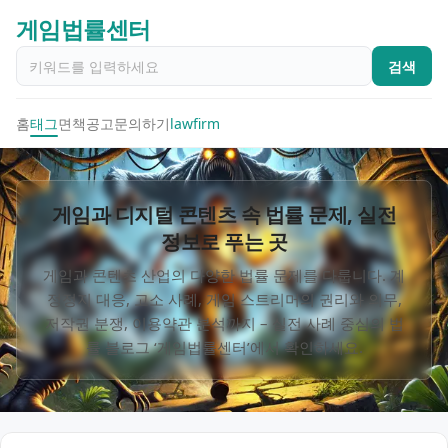
게임법률센터
검색
홈
태그
면책공고
문의하기
lawfirm
게임과 디지털 콘텐츠 속 법률 문제, 실전
정보로 푸는 곳
게임과 콘텐츠 산업의 다양한 법률 문제를 다룹니다. 계
정정지 대응, 고소 사례, 게임 스트리머의 권리와 의무,
저작권 분쟁, 이용약관 분석까지 – 실전 사례 중심의 법