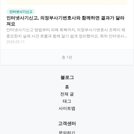
인터넷사기신고
인터넷사기신고, 의정부사기변호사와 함께하면 결과가 달라
져요
인터넷사기신고 방법부터 피해 회복까지, 의정부사기변호사 조력이 왜
중요한지 실제 사건 흐름과 함께 알기 쉽게 정리했어요. 목차 인터넷사
2026.05.11
기신고란 무엇인가요? 피해 유형별 신고 절차와…
총
1
편
블로그
홈
전체 글
태그
사이트맵
고객센터
문의하기