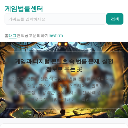
게임법률센터
검색
홈
태그
면책공고
문의하기
lawfirm
게임과 디지털 콘텐츠 속 법률 문제, 실전
정보로 푸는 곳
게임과 콘텐츠 산업의 다양한 법률 문제를 다룹니다. 계
정정지 대응, 고소 사례, 게임 스트리머의 권리와 의무,
저작권 분쟁, 이용약관 분석까지 – 실전 사례 중심의 법