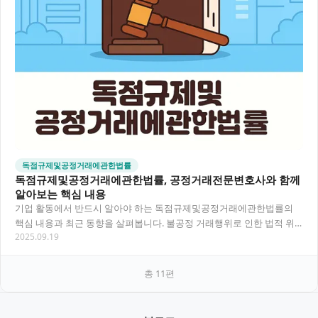
독점규제및공정거래에관한법률
독점규제및공정거래에관한법률, 공정거래전문변호사와 함께
알아보는 핵심 내용
기업 활동에서 반드시 알아야 하는 독점규제및공정거래에관한법률의
핵심 내용과 최근 동향을 살펴봅니다. 불공정 거래행위로 인한 법적 위
2025.09.19
험을 줄이고 기업 경쟁력을 높이기 위한 실질적인…
총
11
편