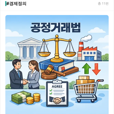
#경제정의
총
11
편