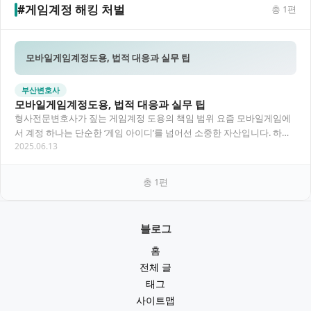
#게임계정 해킹 처벌
총
1
편
모바일게임계정도용, 법적 대응과 실무 팁
부산변호사
모바일게임계정도용, 법적 대응과 실무 팁
형사전문변호사가 짚는 게임계정 도용의 책임 범위 요즘 모바일게임에
서 계정 하나는 단순한 ‘게임 아이디’를 넘어선 소중한 자산입니다. 하지
2025.06.13
만 이 소중한 계정이 타인에 의해 무단으로…
총
1
편
블로그
홈
전체 글
태그
사이트맵