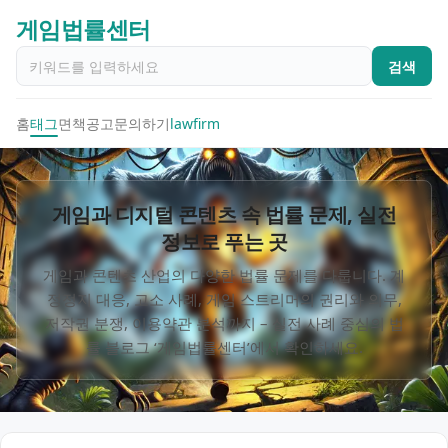
게임법률센터
검색
홈
태그
면책공고
문의하기
lawfirm
게임과 디지털 콘텐츠 속 법률 문제, 실전
정보로 푸는 곳
게임과 콘텐츠 산업의 다양한 법률 문제를 다룹니다. 계
정정지 대응, 고소 사례, 게임 스트리머의 권리와 의무,
저작권 분쟁, 이용약관 분석까지 – 실전 사례 중심의 법